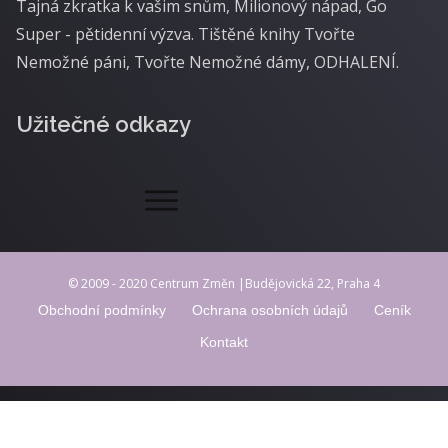
Tajná zkratka k vašim snům, Milionový nápad, Go
Super - pětidenní výzva. Tištěné knihy Tvořte
Nemožné páni, Tvořte Nemožné dámy, ODHALENÍ.
Užitečné odkazy
© 2009 - 2020 Centrum Změn |Budějovická 22, Praha 4
Obchodní podmínky
Ochrana osobních údajů
Ceník
Kontakt