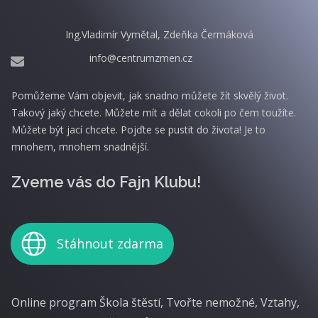
Ing.Vladimír Vymětal, Zdeňka Čermáková
info@centrumzmen.cz
Pomůžeme Vám objevit, jak snadno můžete žít skvělý život.
Takový jaký chcete. Můžete mít a dělat cokoli po čem toužíte.
Můžete být jací chcete. Pojďte se pustit do života! Je to
mnohem, mnohem snadnější.
Zveme vás do Fajn Klubu!
Stáhnout zdarma
Online program Škola štěstí, Tvořte nemožné, Vztahy,