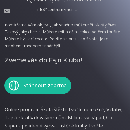
info@centrumzmen.cz
Pomůžeme Vám objevit, jak snadno můžete žít skvělý život.
Takový jaký chcete. Můžete mít a dělat cokoli po čem toužíte.
Můžete být jací chcete. Pojďte se pustit do života! Je to
mnohem, mnohem snadnější.
Zveme vás do Fajn Klubu!
Stáhnout zdarma
Online program Škola štěstí, Tvořte nemožné, Vztahy,
Tajná zkratka k vašim snům, Milionový nápad, Go
Super - pětidenní výzva. Tištěné knihy Tvořte