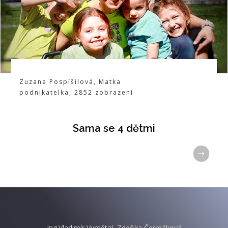
Zuzana Pospíšilová
,
Matka
podnikatelka
,
2852
zobrazení
Sama se 4 dětmi
Ing.Vladimír Vymětal, Zdeňka Čermáková