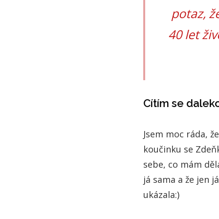
potaz, 
40 let ži
Cítím se dalek
Jsem moc ráda, že
koučinku se Zdeňk
sebe, co mám děla
já sama a že jen 
ukázala:)