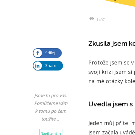
1497
Zkusila jsem k
Sdílej
Protože jsem se v j
Share
svoji krizi jsem 
na mé otázky kole
Jsme tu pro vás.
Pomůžeme vám
Uvedla jsem s 
k tomu po čem
toužíte...
Jeden můj přítel m
jsem začala uvádět
Napište nám