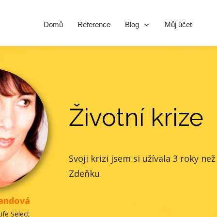
Domů
Reference
Blog
Můj účet
Životní krize
Svoji krizi jsem si užívala 3 roky ne
Zdeňku
jandová
ife Select