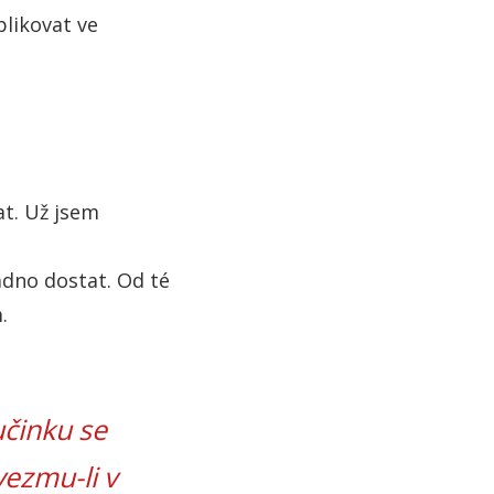
plikovat ve
t. Už jsem
adno dostat. Od té
.
učinku se
vezmu-li v