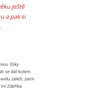
ěku ještě
u a pak si
.
rnou. Díky
át se dál kolem
avdu záleží, jsem
o mi Zdeňka