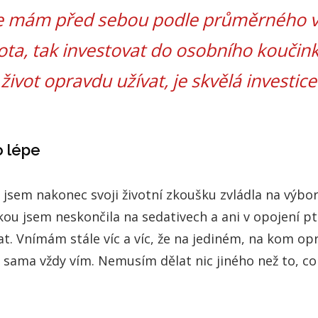
že mám před sebou podle průměrného v
vota, tak investovat do osobního koučink
život opravdu užívat, je skvělá investice
o lépe
 jsem nakonec svoji životní zkoušku zvládla na výbo
ou jsem neskončila na sedativech a ani v opojení pt
t. Vnímám stále víc a víc, že na jediném, na kom opr
já sama vždy vím. Nemusím dělat nic jiného než to, c