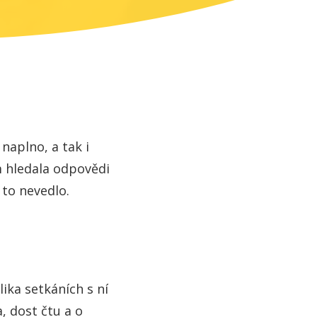
 naplno, a tak i
m hledala odpovědi
to nevedlo.
lika setkáních s ní
, dost čtu a o