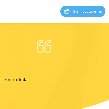
Stáhnout zdarma
ž jsem potkala