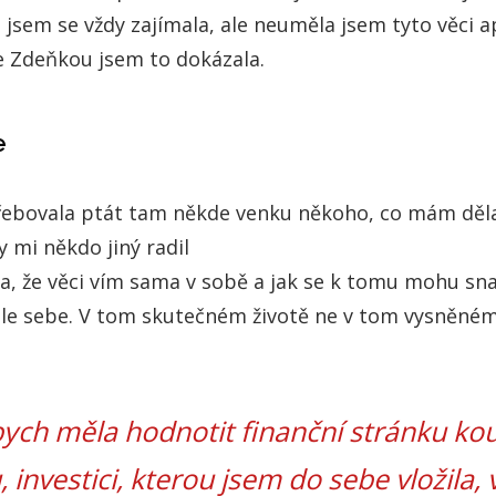
 jsem se vždy zajímala, ale neuměla jsem tyto věci a
Se Zdeňkou jsem to dokázala.
be
řebovala ptát tam někde venku někoho, co mám děla
 mi někdo jiný radil
, že věci vím sama v sobě a jak se k tomu mohu sn
le sebe. V tom skutečném životě ne v tom vysněném
ych měla hodnotit finanční stránku ko
investici, kterou jsem do sebe vložila, 