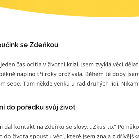
oučink se Zdeňkou
eden čas ocitla v životní krizi. Jsem zvyklá věci dělat
si pěkně naplno tři roky prožívala. Během té doby jse
m sebe. Tam někde venku u rad druhých lidí. Nikam 
ní do pořádku svůj život
i dal kontakt na Zdeňku se slovy: ,,Zkus to.“ Po něko
 do života spoustu věcí, které jsem znala z dřívějška