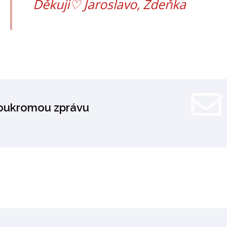
Děkuji♡ Jaroslavo, Zdeňka
soukromou zprávu