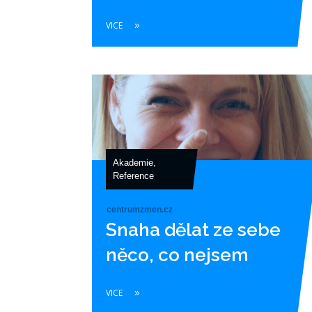
VICE
Akademie
,
Reference
centrumzmen.cz
Snaha dělat ze sebe
něco, co nejsem
VICE