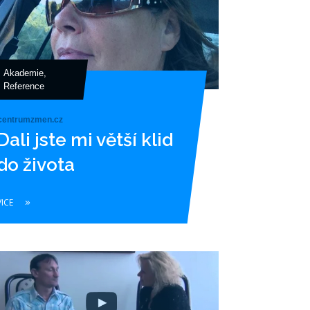
Akademie
,
Reference
centrumzmen.cz
Dali jste mi větší klid
do života
VICE