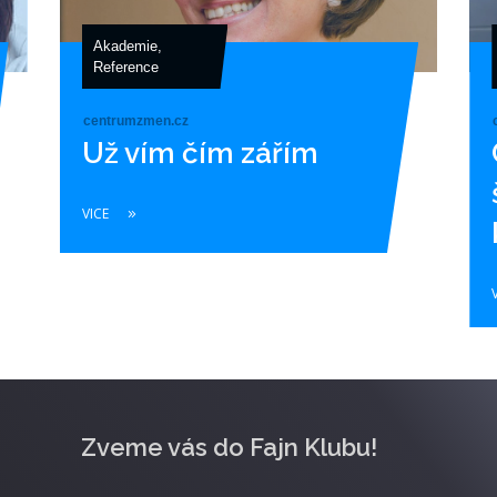
Akademie
,
Reference
centrumzmen.cz
Už vím čím zářím
VICE
Zveme vás do Fajn Klubu!