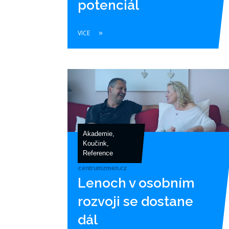
potenciál
VICE
Akademie
,
Koučink
,
Reference
centrumzmen.cz
Lenoch v osobním
rozvoji se dostane
dál