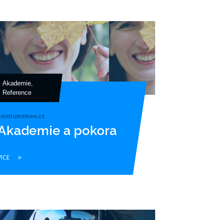
Akademie
,
Reference
centrumzmen.cz
Akademie a pokora
VICE