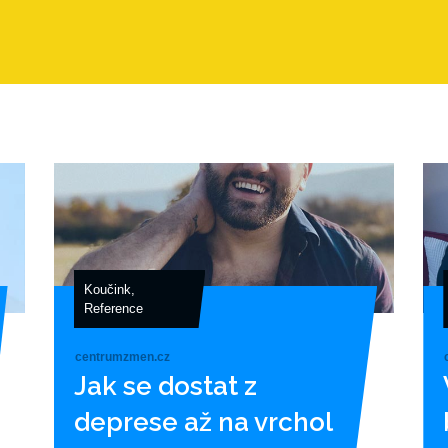
Koučink
,
Reference
centrumzmen.cz
Jak se dostat z
deprese až na vrchol