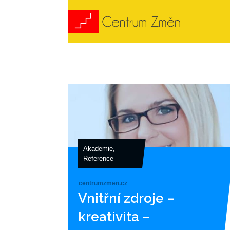
Akademie
,
Reference
centrumzmen.cz
Vnitřní zdroje –
kreativita –