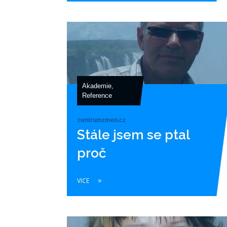
Akademie
,
Reference
centrumzmen.cz
Stále jsem se ptal
proč
VICE