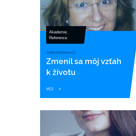
Akademie
,
Reference
centrumzmen.cz
Zmenil sa môj vzťah
k životu
VICE