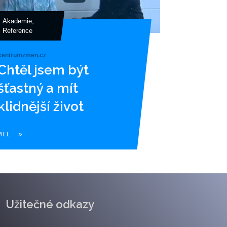
Akademie
,
Reference
centrumzmen.cz
Chtěl jsem být
šťastný a mít
klidnější život
VICE
Užitečné odkazy