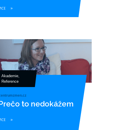
VICE
Akademie
,
Reference
centrumzmen.cz
Prečo to nedokážem
VICE