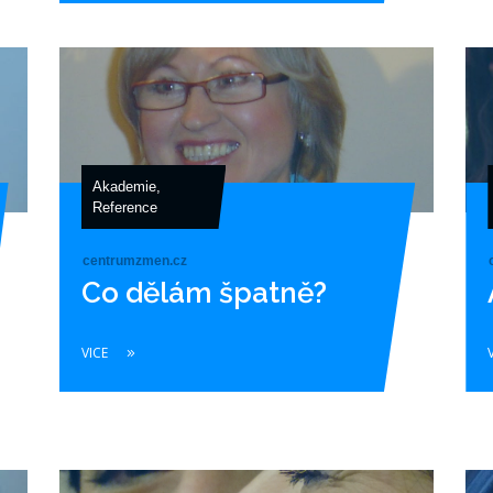
Akademie
,
Reference
centrumzmen.cz
Co dělám špatně?
VICE