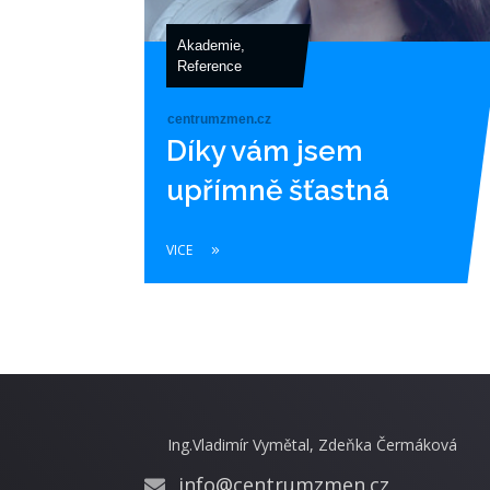
Akademie
,
Reference
centrumzmen.cz
Díky vám jsem
upřímně šťastná
VICE
Ing.Vladimír Vymětal, Zdeňka Čermáková
info@centrumzmen.cz