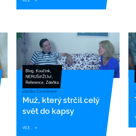
VICE
Blog
,
Koučink
,
NERUŠit!ŽIJu!
,
Reference
,
Zdeňka
Zdeňka Čermáková
Muž, který strčil celý
svět do kapsy
VICE