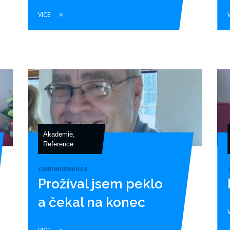
VICE
Akademie
,
Reference
centrumzmen.cz
Prožíval jsem peklo
a čekal na konec