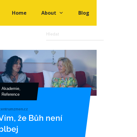
Home
About
Blog
Akademie
,
Reference
centrumzmen.cz
Vím, že Bůh není
blbej