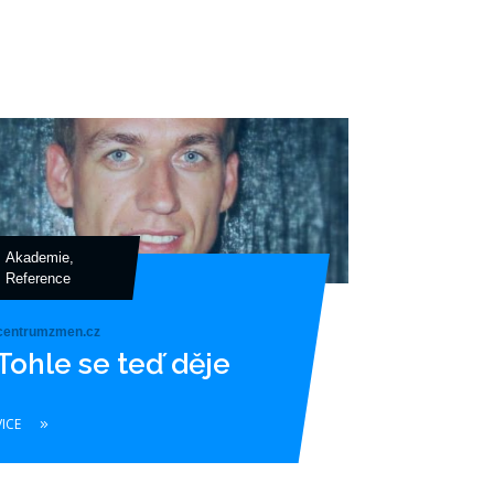
Akademie
,
Reference
centrumzmen.cz
Tohle se teď děje
VICE