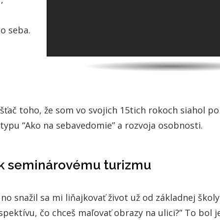
o seba.
šťač toho, že som vo svojich 15tich rokoch siahol po
 typu “Ako na sebavedomie” a rozvoja osobnosti.
 k seminárovému turizmu
 no snažil sa mi liňajkovať život už od základnej školy
ektívu, čo chceš maľovať obrazy na ulici?” To bol 