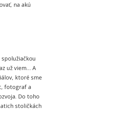
ovať, na akú
u spolužiačkou
az už viem… A
iálov, ktoré sme
t, fotograf a
ozvoja. Do toho
atich stoličkách