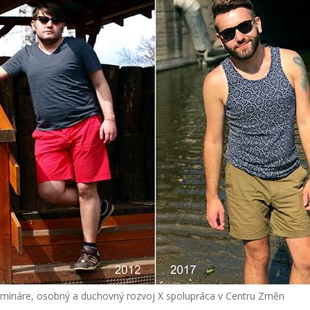
emináre, osobný a duchovný rozvoj X spolupráca v Centru Změn