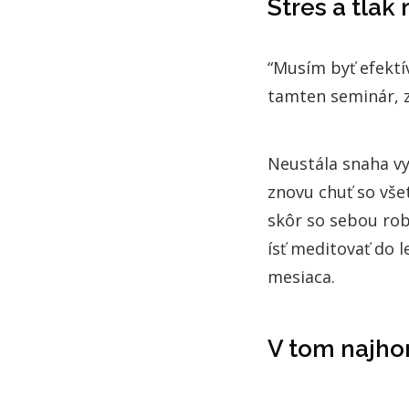
Stres a tla
“Musím byť efektív
tamten seminár, zí
Neustála snaha vy
znovu chuť so vše
skôr so sebou rob
ísť meditovať do l
mesiaca.
V tom najho