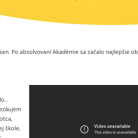
j sen. Po absolvovaní Akadémie sa začalo najlepšie 
o...
nezáujem
otca,
j škole,
,