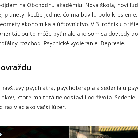
pôjdem na Obchodnú akadémiu. Nová škola, noví ľudi
ej planéty, keďže jediné, čo ma bavilo bolo kreslenie, 
redmety ekonomika a účtovníctvo. V 3. ročníku priši
u orientáciou to môže byť inak, ako som sa dovtedy 
rofálny rozchod. Psychické vydieranie. Depresie.
movraždu
 návštevy psychiatra, psychoterapia a sedenia u psy
ekov, ktoré ma totálne odstavili od života. Sedenie, 
o raz viac ako väčší lúzer.