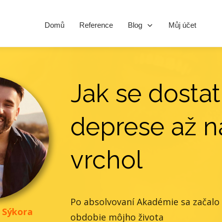
Domů
Reference
Blog
Můj účet
Jak se dostat
deprese až n
vrchol
Po absolvovaní Akadémie sa začalo 
n Sýkora
obdobie môjho života