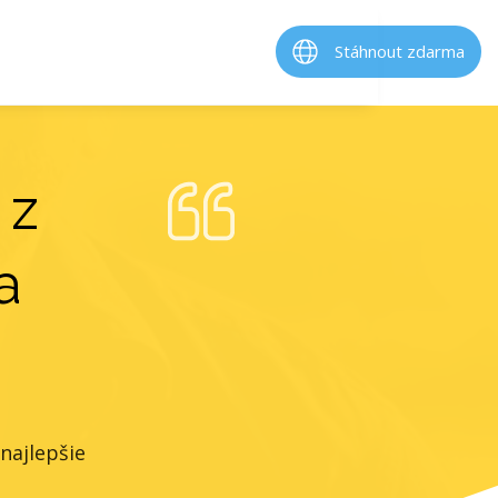
Stáhnout zdarma
 z
a
najlepšie