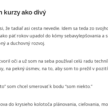
 kurzy ako divý
, že tadiaľ asi cesta nevedie. Idem sa teda zo svojh
c ako päť rokov upadol do kómy sebavylepšovania a 
ný a duchovný rozvoj.
voril oči a už som na seba používal celú radu techní
y, na pekný úsmev, na to, aby som to prežil v pozi
to” som chcel smerovať k bodu “som niekto.”
ova do krysieho kolotoča plánovania, cieľovania, mo