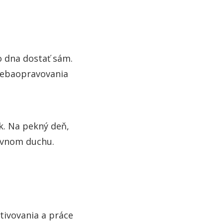
o dna dostať sám.
sebaopravovania
k. Na pekný deň,
tívnom duchu.
tivovania a práce