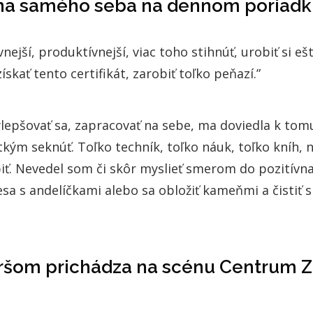
k na samého seba na dennom poriad
nejší, produktívnejší, viac toho stihnúť, urobiť si ešt
skať tento certifikát, zarobiť toľko peňazí.”
lepšovať sa, zapracovať na sebe, ma doviedla k tom
tkým seknúť. Toľko techník, toľko náuk, toľko kníh, 
iť. Nevedel som či skôr myslieť smerom do pozitívna,
esa s andelíčkami alebo sa obložiť kameňmi a čistiť s
ršom prichádza na scénu Centrum 