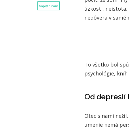
Napište nám
úzkosti, neistota,
nedôvera v saméh
To všetko bol spú
psychológie, kníh
Od depresií
Otec s nami nežil,
umenie nemá persp