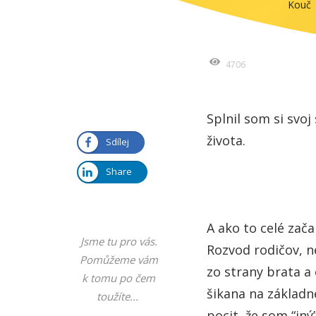
Kouč
4706
Splnil som si svo
života.
Sdílej
Share
A ako to celé začal
Jsme tu pro vás.
Rozvod rodičov, 
Pomůžeme vám
zo strany brata a 
k tomu po čem
šikana na základne
toužíte...
pocit, že som “iný”