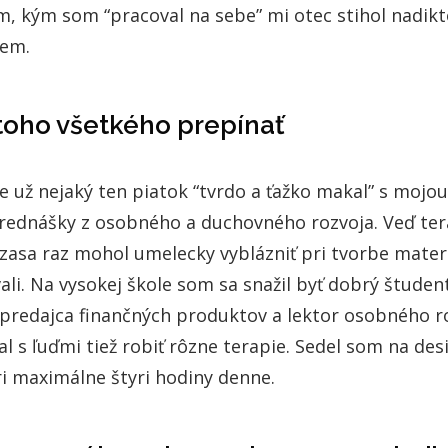
m, kým som “pracoval na sebe” mi otec stihol nadikt
dem.
 toho všetkého prepínať
 už nejaký ten piatok “tvrdo a ťažko makal” s mojo
prednášky z osobného a duchovného rozvoja. Veď ter
 zasa raz mohol umelecky vyblázniť pri tvorbe mater
ali. Na vysokej škole som sa snažil byť dobrý študen
, predajca finančných produktov a lektor osobného r
 s ľuďmi tiež robiť rôzne terapie. Sedel som na desi
ri maximálne štyri hodiny denne.