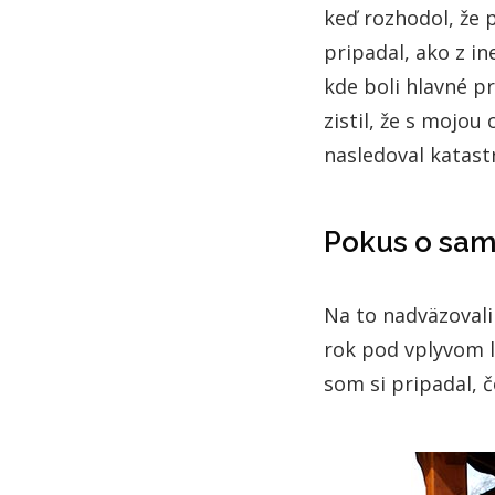
keď rozhodol, že 
pripadal, ako z in
kde boli hlavné p
zistil, že s mojo
nasledoval katast
Pokus o sa
Na to nadväzovali
rok pod vplyvom li
som si pripadal, č