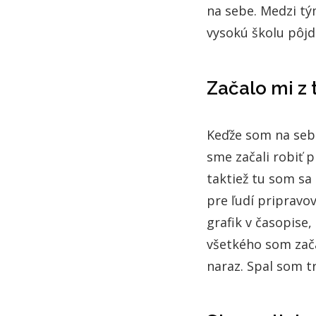
na sebe. Medzi tý
vysokú školu pôj
Začalo mi z
Keďže som na sebe
sme začali robiť 
taktiež tu som sa
pre ľudí pripravov
grafik v časopise
všetkého som začal
naraz. Spal som t