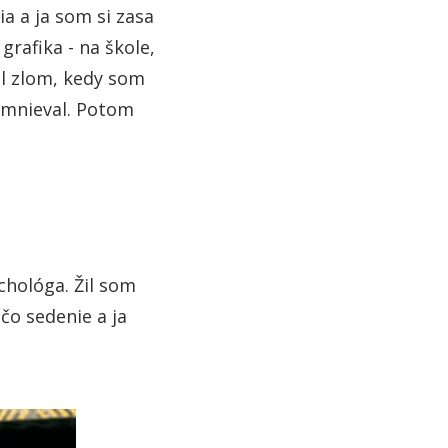
a a ja som si zasa
grafika - na škole,
el zlom, kedy som
domnieval. Potom
chológa. Žil som
čo sedenie a ja