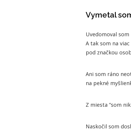
Vymetal som
Uvedomoval som si
A tak som na via
pod značkou osob
Ani som ráno neot
na pekné myšlienk
Z miesta “som nik
Naskočil som dosl