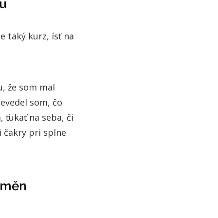
ku
e taký kurz, ísť na
u, že som mal
nevedel som, čo
 ťukať na seba, či
i čakry pri splne
Změn