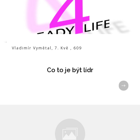
Vladimír Vymětal
,
7. Kvě
,
609
Co to je být lídr