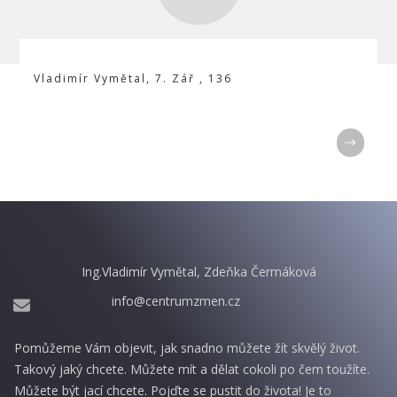
Vladimír Vymětal
,
7. Zář
,
136
Ing.Vladimír Vymětal, Zdeňka Čermáková
info@centrumzmen.cz
Pomůžeme Vám objevit, jak snadno můžete žít skvělý život.
Takový jaký chcete. Můžete mít a dělat cokoli po čem toužíte.
Můžete být jací chcete. Pojďte se pustit do života! Je to