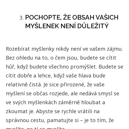
POCHOPTE, ŽE OBSAH VAŠICH
MYŠLENEK NENÍ DŮLEŽITÝ
Rozebírat myšlenky nikdy není ve vašem zájmu.
Bez ohledu na to, o čem jsou, budete se cítit
hůř, když budete všechno promýšlet. Budete se
cítit dobře a lehce, když vaše hlava bude
relativně čistá. Je sice přirozené, že vaše
myšlení se občas rozjede, ale nedává smysl se
ve svých myšlenkách záměrně hloubat a
zkoumat je. Abyste se rychle vrátili na
správnou cestu, pamatujte si – je to tím, že
myslíte, ne tí co myslíte.