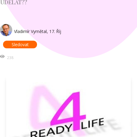
UDĚLAT??
Vladimír Vymětal
,
17. Říj
Sledovat
238