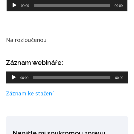
Audio
00:00
00:00
přehrávač
Na rozloučenou
Záznam webináře:
Audio
00:00
00:00
přehrávač
Záznam ke stažení
Napište mi soukromou zprávu