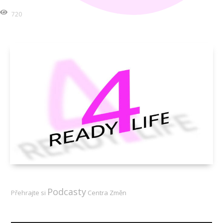
720
Podcasty
Přehr
ajte si
Centra Změn