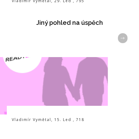
Vladimír Vymětal
,
29. Led
,
795
Jiný pohled na úspěch
Vladimír Vymětal
,
15. Led
,
718