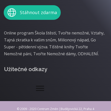
Stáhnout zdarma
Online program Škola štěstí, Tvořte nemožné, Vztahy,
Tajná zkratka k vašim snům, Milionový nápad, Go
Super - pětidenní výzva. Tištěné knihy Tvořte
Nemožné páni, Tvořte Nemožné dámy, ODHALENÍ.
Užitečné odkazy
© 2009 - 2020 Centrum Změn |Budějovická 22, Praha 4