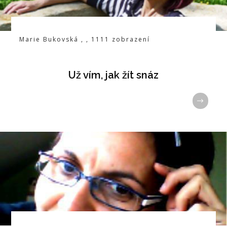
Marie Bukovská
,
,
1111
zobrazení
Už vím, jak žít snáz