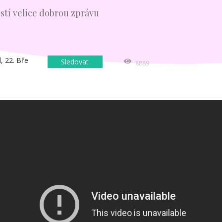
stí velice dobrou zprávu
l
,
22. Bře
Sledovat
8889