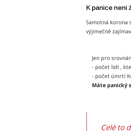
K panice není 
Samotná korona st
výjimečně zajímav
Jen pro srovnán
- počet lidí , 
- počet úmrtí K
Máte panický s
Celé to d