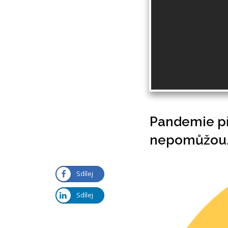
Pandemie pře
nepomůžou,
Sdílej
Sdílej