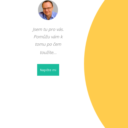
Jsem tu pro vás.
Pomůžu vám k
tomu po čem
toužíte...
N
apište mi