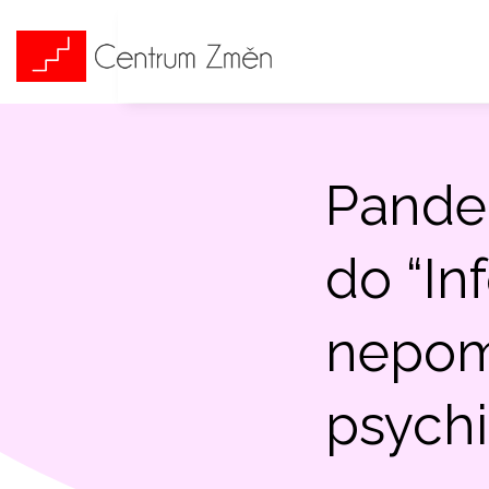
Pandem
do “In
nepom
psychi