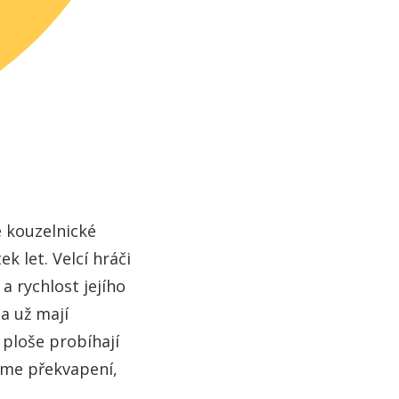
é kouzelnické
k let. Velcí hráči
a rychlost jejího
a už mají
ploše probíhají
eme překvapení,