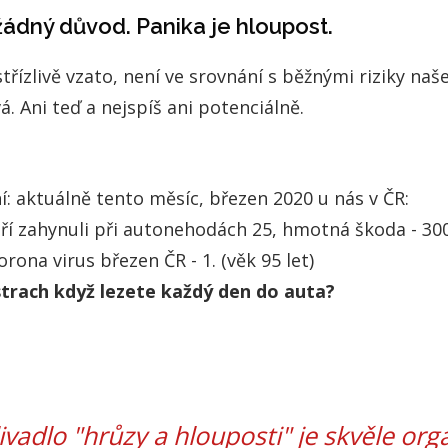
žádný důvod. Panika je hloupost.
řízlivě vzato, není ve srovnání s běžnými riziky naše
á. Ani teď a nejspíš ani potenciálně.
í: aktuálně tento měsíc, březen 2020 u nás v ČR:
kteří zahynuli při autonehodách 25, hmotná škoda - 30
orona virus březen ČR - 1. (věk 95 let)
trach když lezete každý den do auta?
ivadlo "hrůzy a hlouposti" je skvěle or