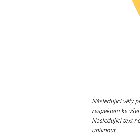
Následující věty p
respektem ke všem,
Následující text n
uniknout.