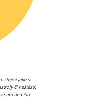
, stejně jako s
trofy či neštěstí.
o by nám nemělo