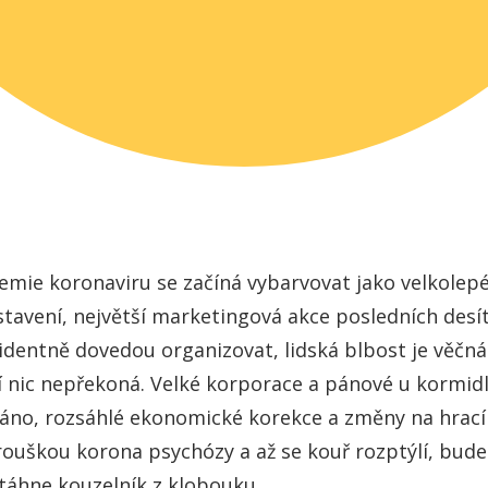
mie koronaviru se začíná vybarvovat jako velkolep
tavení, největší marketingová akce posledních desíte
identně dovedou organizovat, lidská blbost je věčná 
í nic nepřekoná. Velké korporace a pánové u kormidl
áno, rozsáhlé ekonomické korekce a změny na hrací 
rouškou korona psychózy a až se kouř rozptýlí, bud
táhne kouzelník z klobouku ...