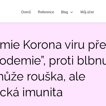
Domů
Reference
Blog
Můj účet
ie Korona viru pře
fodemie”, proti blbnu
ůže rouška, ale
cká imunita