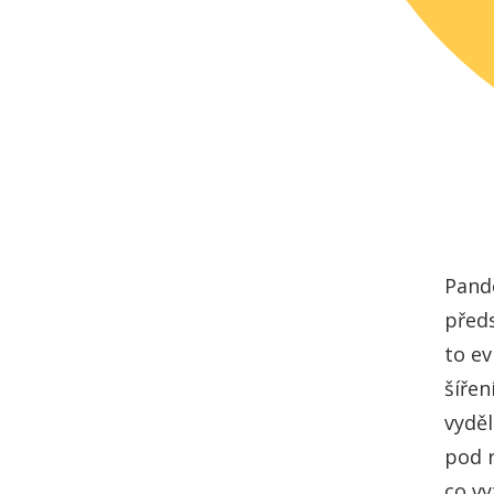
Pande
předs
to ev
šířen
vyděl
pod 
co vy