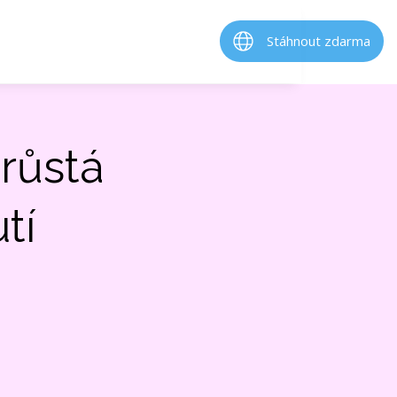
Stáhnout zdarma
růstá
tí