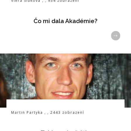
Viera Sluková
,
,
934
zobrazení
Čo mi dala Akadémie?
Martin Partyka
,
,
2443
zobrazení