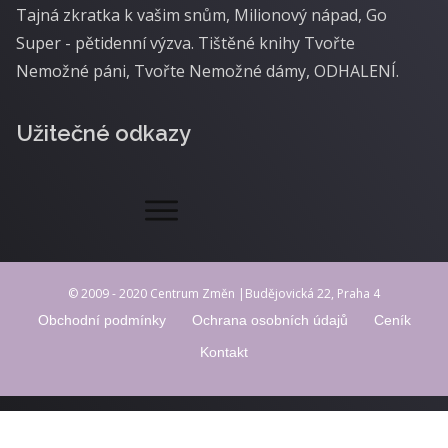
Tajná zkratka k vašim snům, Milionový nápad, Go
Super - pětidenní výzva. Tištěné knihy Tvořte
Nemožné páni, Tvořte Nemožné dámy, ODHALENÍ.
Užitečné odkazy
© 2009 - 2020 Centrum Změn |Budějovická 22, Praha 4
Obchodní podmínky
Ochrana osobních údajů
Ceník
Kontakt