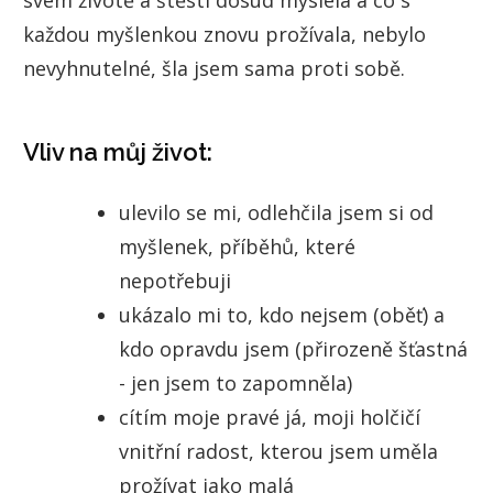
svém životě a štěstí dosud myslela a co s
každou myšlenkou znovu prožívala, nebylo
nevyhnutelné, šla jsem sama proti sobě.
Vliv na můj život:
ulevilo se mi, odlehčila jsem si od
myšlenek, příběhů, které
nepotřebuji
ukázalo mi to, kdo nejsem (oběť) a
kdo opravdu jsem (přirozeně šťastná
- jen jsem to zapomněla)
cítím moje pravé já, moji holčičí
vnitřní radost, kterou jsem uměla
prožívat jako malá