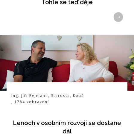
Tohle se teď děje
Ing. Jiří Rejmann
,
Starosta, Kouč
,
1784
zobrazení
Lenoch v osobním rozvoji se dostane
dál