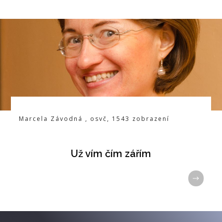
Marcela Závodná
,
osvč
,
1543
zobrazení
Už vím čím zářím