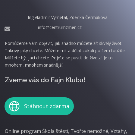
Ing.Vladimír Vymětal, Zdeňka Čermáková
info@centrumzmen.cz
Pomůžeme Vám objevit, jak snadno můžete žít skvělý život.
Takový jaký chcete. Můžete mít a dělat cokoli po čem toužíte.
Můžete být jací chcete. Pojďte se pustit do života! Je to
mnohem, mnohem snadnější.
Zveme vás do Fajn Klubu!
Stáhnout zdarma
Online program Škola štěstí, Tvořte nemožné, Vztahy,