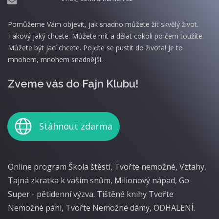
Pomůžeme Vám objevit, jak snadno můžete žít skvělý život.
Takový jaký chcete. Můžete mít a dělat cokoli po čem toužíte.
Můžete být jací chcete. Pojďte se pustit do života! Je to
mnohem, mnohem snadnější.
Zveme vás do Fajn Klubu!
Stáhnout zdarma
Online program Škola štěstí, Tvořte nemožné, Vztahy,
Tajná zkratka k vašim snům, Milionový nápad, Go
Super - pětidenní výzva. Tištěné knihy Tvořte
Nemožné páni, Tvořte Nemožné dámy, ODHALENÍ.