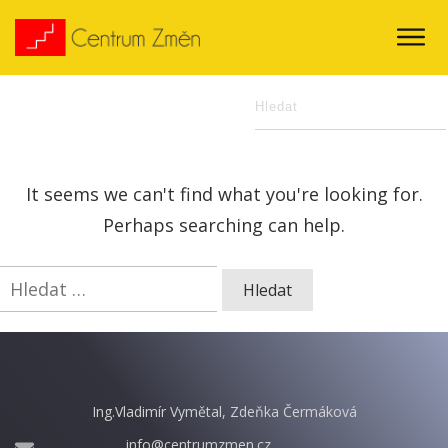
It seems we can't find what you're looking for.
Perhaps searching can help.
Vyhledávání
Ing.Vladimír Vymětal, Zdeňka Čermáková
info@centrumzmen.cz