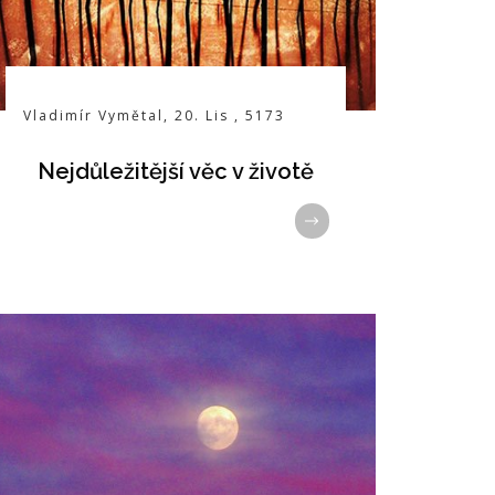
Vladimír Vymětal
,
20. Lis
,
5173
Nejdůležitější věc v životě