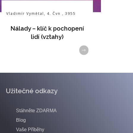
Vladimír Vymětal
,
4. Čvn
,
3955
Nálady – klíč k pochopení
lidí (vztahy)
Užitečné odkazy
Stáhněte ZDARMA
Blog
Vaše Příběhy