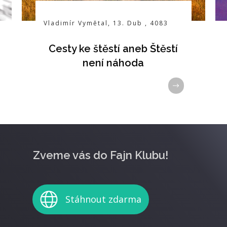
Vladimír Vymětal
,
13. Dub
,
4083
Cesty ke štěstí aneb Štěstí
není náhoda
Zveme vás do Fajn Klubu!
Stáhnout zdarma