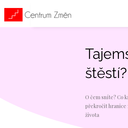
Tajems
štěstí?
O čem sníte? Co k
překročit hranice
života