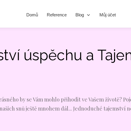
Domů
Reference
Blog
Můj účet
tví úspěchu a Taje
rásného by se Vám mohlo přihodit ve Vašem životě? Po
 našich snů ještě mnohem dál... Jednoduché tajemství 