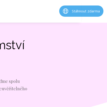
Stáhnout zdarma
mství
jďme spolu
neuvěřitelného