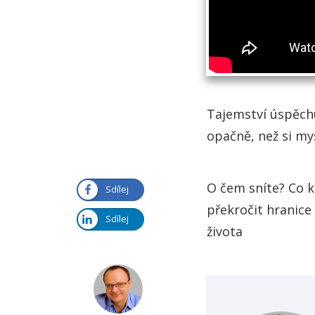
Tajemství úspěchu 
opačně, než si my
O čem sníte? Co 
Sdílej
překročit hranice
Sdílej
života