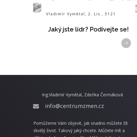
Vladimír Vymětal
,
2. Lis
,
5121
Jaký jste lídr? Podívejte se!
Ing.Vladimír Vymětal, Zdeňka Čermáková
info@centrumzmen.cz
Pomůžeme Vám objevit, jak snadno můžete žít
skvělý život. Takový jaký chcete. Můžete mít a