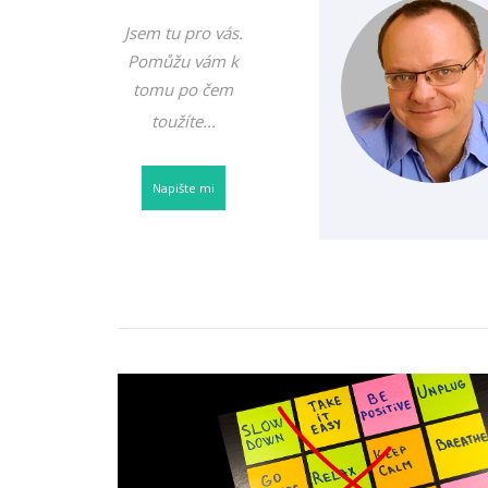
Jsem tu pro vás.
Pomůžu vám k
tomu po čem
toužíte...
N
apište mi