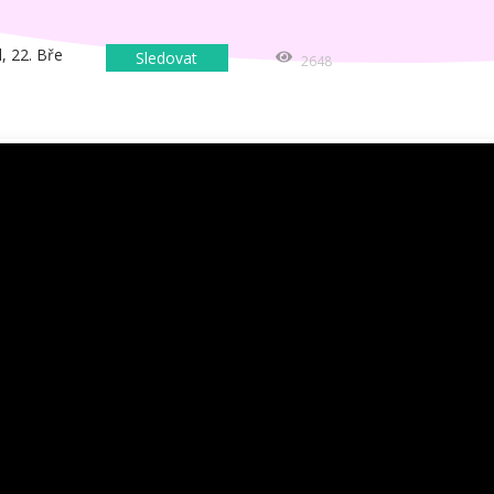
l
,
22. Bře
Sledovat
2648