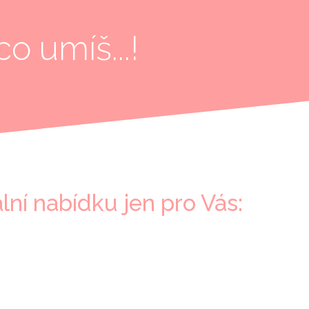
o umíš...!
ální nabídku jen pro Vás: