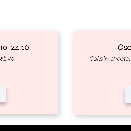
o, 24.10.
Oso
aživo
Cokoliv chcete,
í