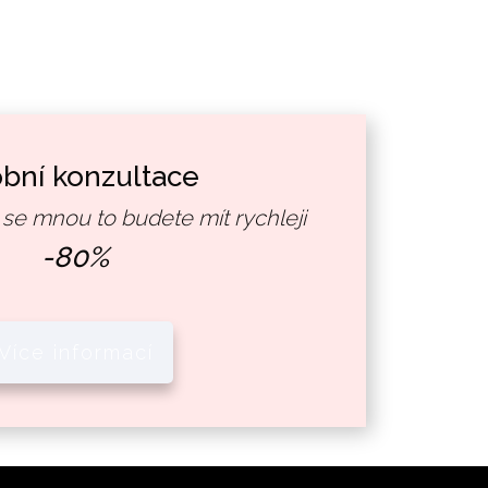
bní konzultace
 se mnou to budete mít rychleji
-80%
Více informací