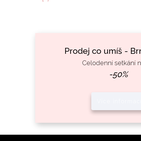
Prodej co umíš - Brn
Celodenní setkání n
-50%
Více informac