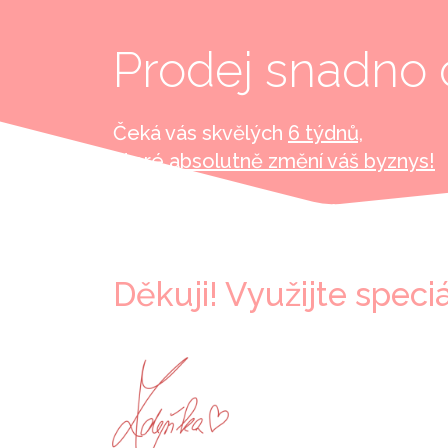
Prodej snadno c
Čeká vás skvělých
6 týdnů,
které absolutně změní váš byznys!
Děkuji! Využijte speci