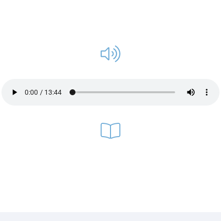
Přečtěte si
více v mé knize
12 kroků k super
životu.
Strana 199