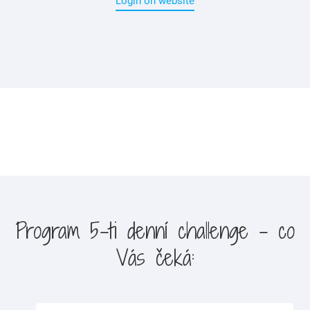
Login on website
Program 5-ti denní challenge - co
Vás čeká: