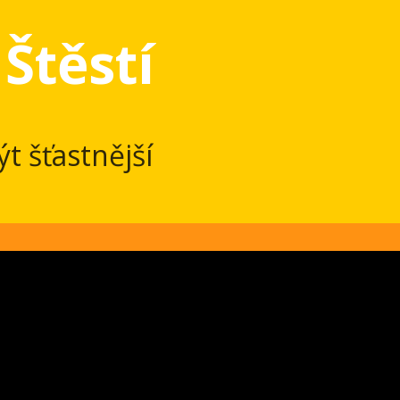
Štěstí
t šťastnější