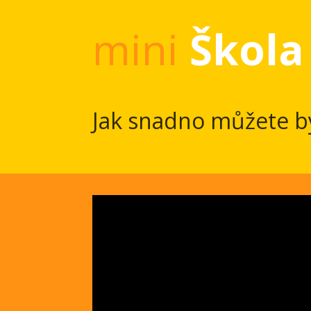
mini
Škola 
Jak snadno můžete bý