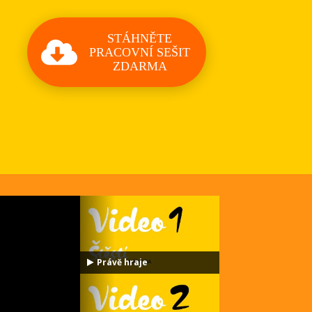
STÁHNĚTE
PRACOVNÍ SEŠIT
ZDARMA
Právě hraje