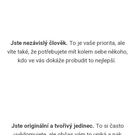
2
Jste nezávislý člověk.
To je vaše priorita, ale
víte také, že potřebujete mít kolem sebe někoho,
kdo ve vás dokáže probudit to nejlepší.
3
Jste originální a tvořivý jedinec.
To si často
uvědomujete, ale občas vám to uniká a pak