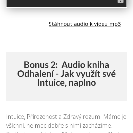
Stá hnout audio k videu mp3
Bonus 2: Audio kniha
Odhalení -
Jak využít své
Intuice, naplno
Intuice, Přirozenost a Zdravý rozum. Máme je
všichni, ne moc dobře s nimi zacházíme.