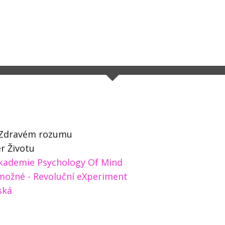
 a Zdravém rozumu
r Životu
kademie Psychology Of Mind
možné - Revoluční eXperiment
ská