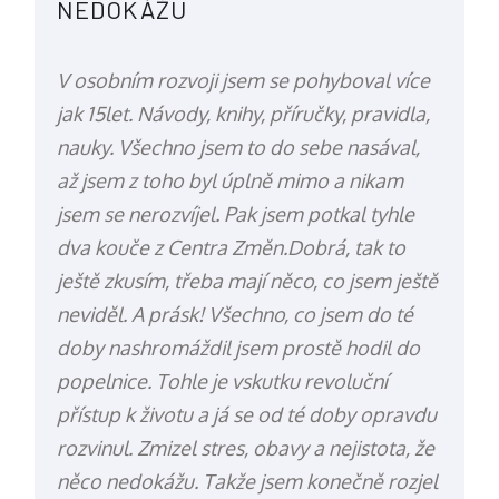
NEDOKÁŽU
V osobním rozvoji jsem se pohyboval více
jak 15let. Návody, knihy, příručky, pravidla,
nauky. Všechno jsem to do sebe nasával,
až jsem z toho byl úplně mimo a nikam
jsem se nerozvíjel. Pak jsem potkal tyhle
dva kouče z Centra Změn.Dobrá, tak to
ještě zkusím, třeba mají něco, co jsem ještě
neviděl. A prásk! Všechno, co jsem do té
doby nashromáždil jsem prostě hodil do
popelnice. Tohle je vskutku revoluční
přístup k životu a já se od té doby opravdu
rozvinul. Zmizel stres, obavy a nejistota, že
něco nedokážu. Takže jsem konečně rozjel