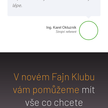
lépe.
Ing. Karel Okluzník
Strojní referent
V novém Fajn Klubu
vám pomůžeme
mít
vše co chcete