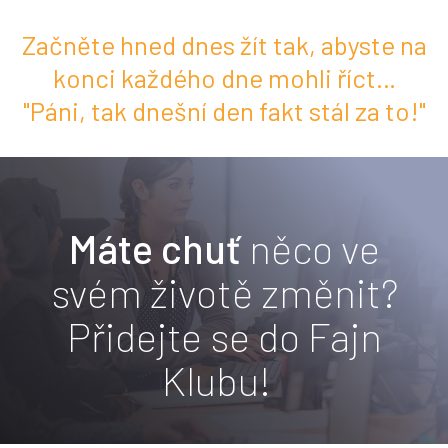
Začněte hned dnes žít tak, abyste na
konci každého dne mohli říct…
"Páni, tak dnešní den fakt stál za to!"
Máte chuť
něco ve
svém životě změnit?
Přidejte se do Fajn
Klubu!