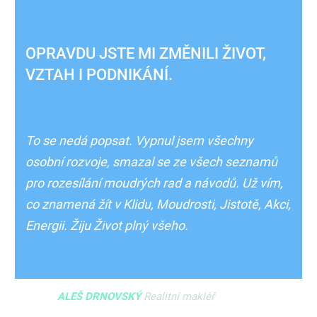
OPRAVDU JSTE MI ZMĚNILI ŽIVOT,
VZTAH I PODNIKÁNÍ.
To se nedá popsat. Vypnul jsem všechny
osobní rozvoje, smazal se ze všech seznamů
pro rozesílání moudrých rad a návodů. Už vím,
co znamená žít v Klidu, Moudrosti, Jistotě, Akci,
Energii. Žiju Život plný všeho.
ALEŠ DRNOVSKÝ
Realitní makléř