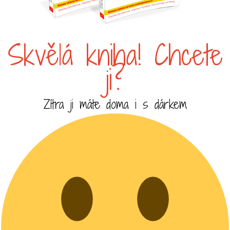
Skvělá kniha! Chcete
ji?
Zítra ji máte doma i s dárkem