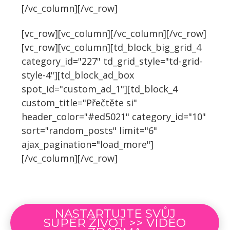
[/vc_column][/vc_row]
[vc_row][vc_column][/vc_column][/vc_row]
[vc_row][vc_column][td_block_big_grid_4
category_id="227" td_grid_style="td-grid-
style-4"][td_block_ad_box
spot_id="custom_ad_1"][td_block_4
custom_title="Přečtěte si"
header_color="#ed5021" category_id="10"
sort="random_posts" limit="6"
ajax_pagination="load_more"]
[/vc_column][/vc_row]
NASTARTUJTE SVŮJ
SUPER ŽIVOT >> VIDEO