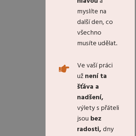
hlavou
a
myslíte na
další den, co
všechno
musíte udělat.
Ve vaší práci
už
není ta
šťáva a
nadšení,
výlety s přáteli
jsou
bez
radosti,
dny