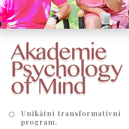
Unikátní t
r
ansformativní
program.