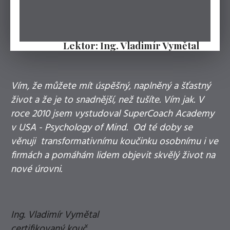
Lektor: Ing. Vladimír Vymětal
Vím, že můžete mít úspěšný, naplněný a šťastný
život a že je to snadnější, než tušíte. Vím jak. V
roce 2010 jsem vystudoval SuperCoach Academy
v USA - Psychology of Mind. Od té doby se
věnuji transformativnímu koučinku osobnímu i ve
firmách a pomáhám lidem objevit skvělý život na
nové úrovni.
Ing. Vladimír Vymětal
certifikovaný kouč,