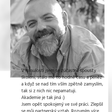
V minulosti jsem se zúčastnil spousty
školení, stálo mě to hodně času a peněz
a když se nad tím vším zpětně zamyslím,
tak si z nich nic nepamatuji.
Akademie je tak jiná :)
Jsem opět spokojený ve své práci. Zlepšil
se můj partnerský vztah. Rozumím více