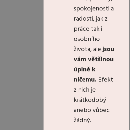
spokojenosti a
radosti, jak z
práce tak i
osobního
života, ale
jsou
vám většinou
úplně k
ničemu.
Efekt
z nich je
krátkodobý
anebo vůbec
žádný.