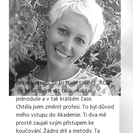
Nečekala jsem, že to bude takový ,,fičák"
:) a že se začne dít tolik věcí tak
jednoduše a v tak krátkém čase.
Chtěla jsem změnit profesi. To byl důvod
mého vstupu do Akademie. Ti dva mě
prostě zaujali svým přístupem ke
koučování. Žádný dril a metody. Ta