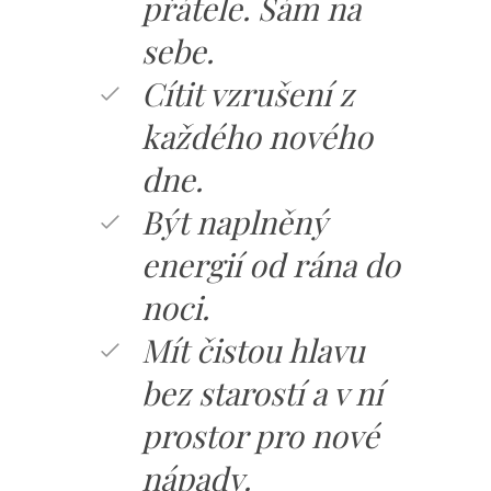
přátele. Sám na
sebe.
Cítit vzrušení z
každého nového
dne.
Být naplněný
energií od rána do
noci.
Mít čistou hlavu
bez starostí a v ní
prostor pro nové
nápady.