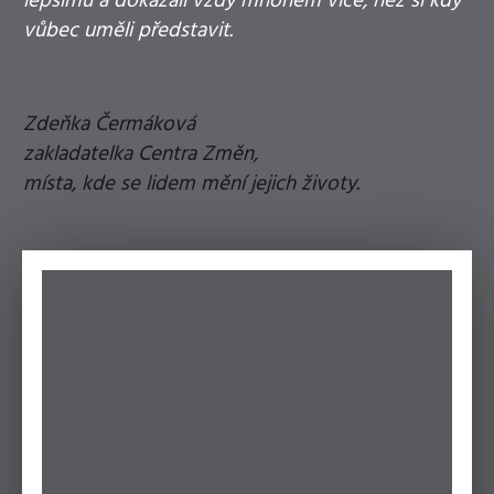
lepšímu a dokázali vždy mnohem více, než si kdy
vůbec uměli představit.
Zdeňka Čermáková
zakladatelka Centra Změn,
místa, kde se lidem mění jejich životy.