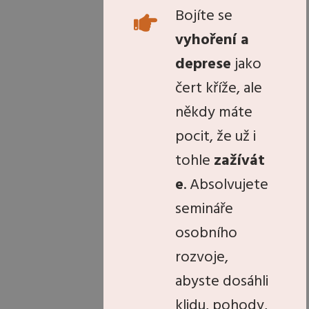
Bojíte se
vyhoření a
deprese
jako
čert kříže, ale
někdy máte
pocit, že už i
tohle
zažívát
e
. Absolvujete
semináře
osobního
rozvoje,
abyste dosáhli
klidu, pohody,